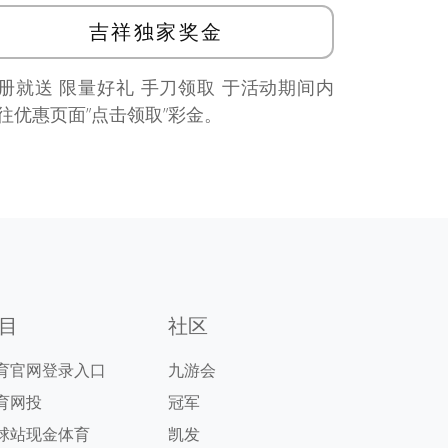
吉祥独家奖金
册就送 限量好礼 手刀领取 于活动期间内
往优惠页面”点击领取”彩金。
目
社区
育官网登录入口
九游会
育网投
冠军
球站现金体育
凯发