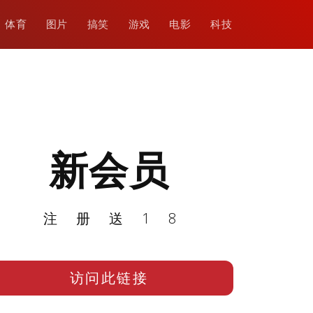
体育
图片
搞笑
游戏
电影
科技
新会员
注册送18
访问此链接