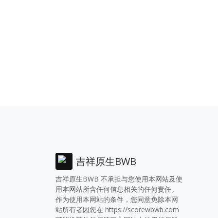
吉祥原生BWB
吉祥原生BWB 不承担与您使用本网站及使
用本网站所含任何信息相关的任何责任。
作为使用本网站的条件，您同意免除本网
站所有者因您在
https://scorewbwb.com