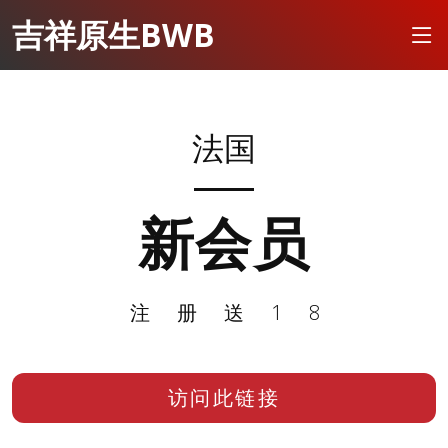
吉祥原生BWB
法国
新会员
注册送18
访问此链接