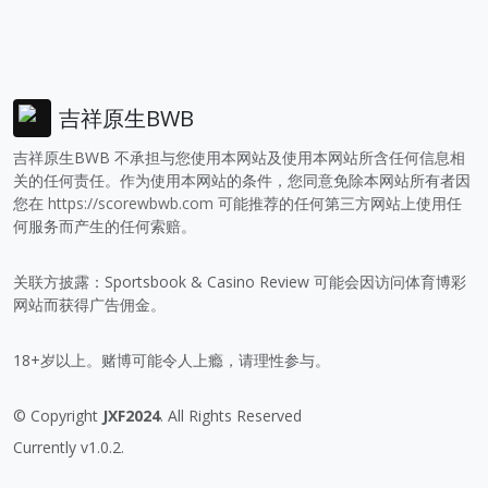
吉祥原生BWB
吉祥原生BWB 不承担与您使用本网站及使用本网站所含任何信息相
关的任何责任。作为使用本网站的条件，您同意免除本网站所有者因
您在
https://scorewbwb.com
可能推荐的任何第三方网站上使用任
何服务而产生的任何索赔。
关联方披露：Sportsbook & Casino Review 可能会因访问体育博彩
网站而获得广告佣金。
18+岁以上。赌博可能令人上瘾，请理性参与。
© Copyright
JXF2024
. All Rights Reserved
Currently v1.0.2.