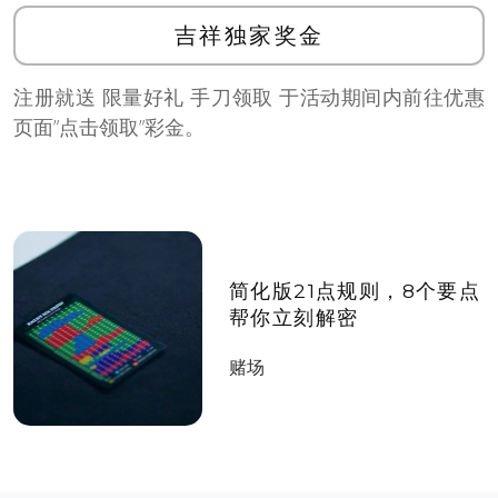
吉祥独家奖金
注册就送 限量好礼 手刀领取 于活动期间内前往优惠
页面”点击领取”彩金。
简化版21点规则，8个要点
帮你立刻解密
赌场