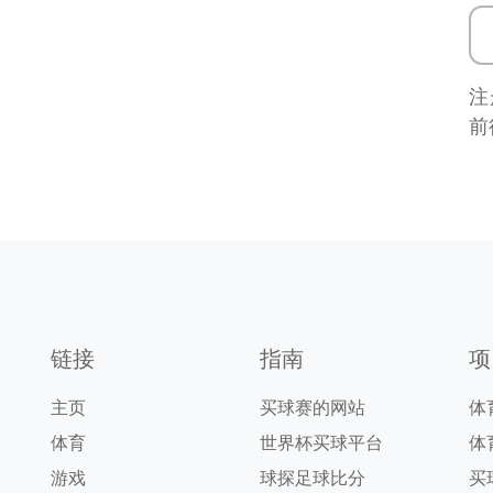
注
前
链接
指南
项
主页
买球赛的网站
体
体育
世界杯买球平台
体
游戏
球探足球比分
买