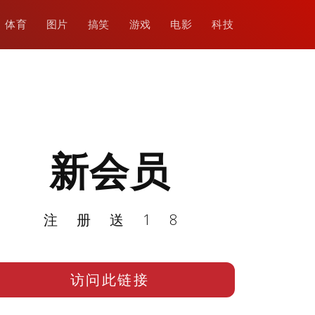
体育
图片
搞笑
游戏
电影
科技
新会员
注册送18
访问此链接