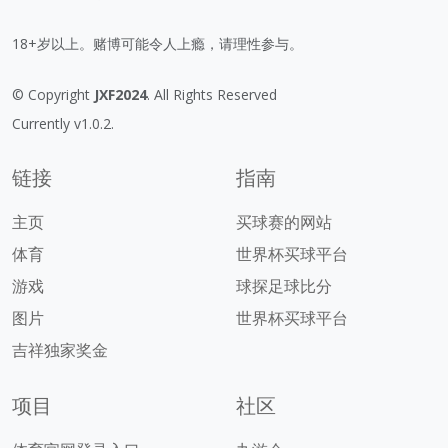
18+岁以上。赌博可能令人上瘾，请理性参与。
© Copyright
JXF2024
. All Rights Reserved
Currently v1.0.2.
链接
指南
主页
买球赛的网站
体育
世界杯买球平台
游戏
球探足球比分
图片
世界杯买球平台
吉祥独家奖金
项目
社区