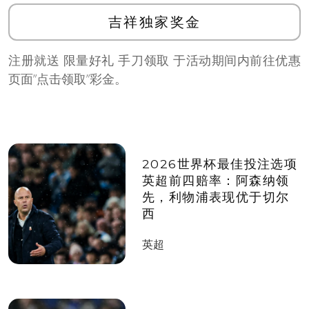
吉祥独家奖金
注册就送 限量好礼 手刀领取 于活动期间内前往优惠
页面”点击领取”彩金。
2026世界杯最佳投注选项
英超前四赔率：阿森纳领
先，利物浦表现优于切尔
西
英超