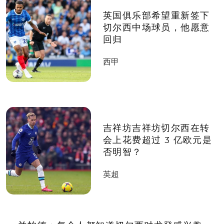
英国俱乐部希望重新签下
切尔西中场球员，他愿意
回归
西甲
吉祥坊吉祥坊切尔西在转
会上花费超过 3 亿欧元是
否明智？
英超