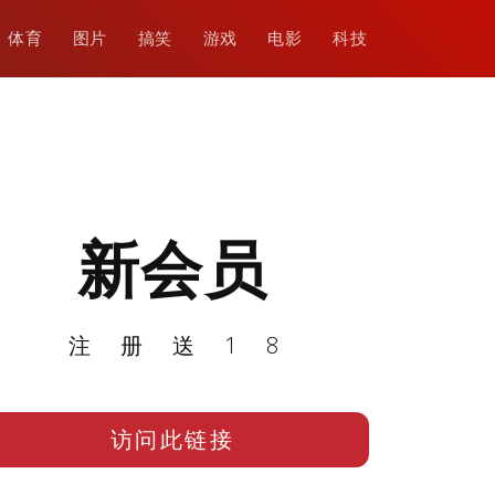
体育
图片
搞笑
游戏
电影
科技
新会员
注册送18
访问此链接