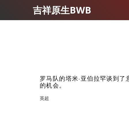
吉祥原生BWB
罗马队的塔米·亚伯拉罕谈到了意
的机会。
英超