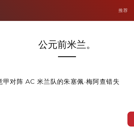
推荐
公元前米兰。
甲对阵 AC 米兰队的朱塞佩·梅阿查错失