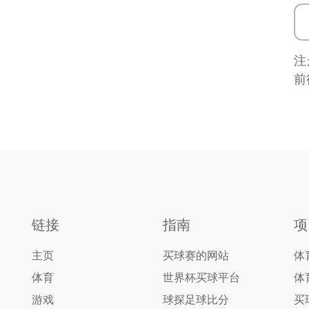
注
前
链接
指南
项
主页
买球赛的网站
体
体育
世界杯买球平台
体
游戏
球探足球比分
买