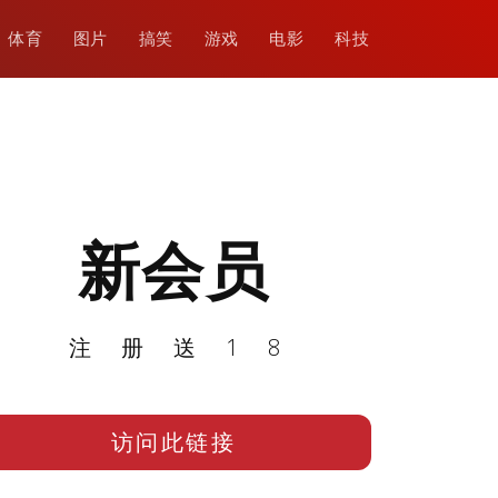
体育
图片
搞笑
游戏
电影
科技
新会员
注册送18
访问此链接