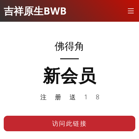
吉祥原生BWB
佛得角
新会员
注册送18
访问此链接