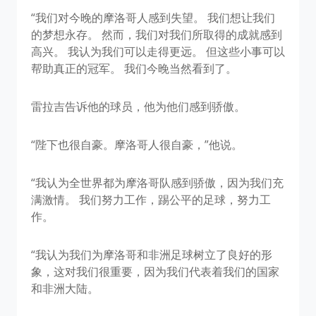
“我们对今晚的摩洛哥人感到失望。 我们想让我们
的梦想永存。 然而，我们对我们所取得的成就感到
高兴。 我认为我们可以走得更远。 但这些小事可以
帮助真正的冠军。 我们今晚当然看到了。
雷拉吉告诉他的球员，他为他们感到骄傲。
“陛下也很自豪。摩洛哥人很自豪，”他说。
“我认为全世界都为摩洛哥队感到骄傲，因为我们充
满激情。 我们努力工作，踢公平的足球，努力工
作。
“我认为我们为摩洛哥和非洲足球树立了良好的形
象，这对我们很重要，因为我们代表着我们的国家
和非洲大陆。