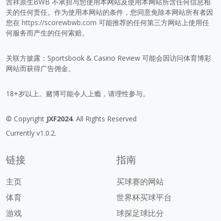
吉祥原生BWB 不承担与您使用本网站及使用本网站所含任何信息相
关的任何责任。作为使用本网站的条件，您同意免除本网站所有者因
您在
https://scorewbwb.com
可能推荐的任何第三方网站上使用任
何服务而产生的任何索赔。
关联方披露：Sportsbook & Casino Review 可能会因访问体育博彩
网站而获得广告佣金。
18+岁以上。赌博可能令人上瘾，请理性参与。
© Copyright
JXF2024
. All Rights Reserved
Currently v1.0.2.
链接
指南
主页
买球赛的网站
体育
世界杯买球平台
游戏
球探足球比分