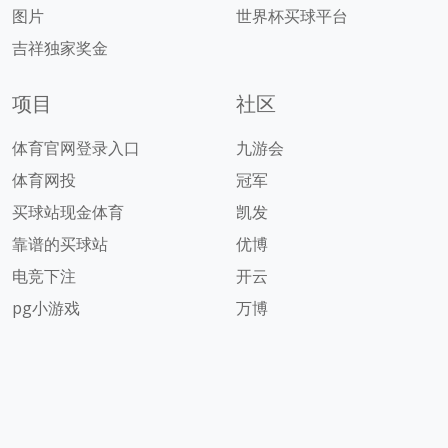
图片
世界杯买球平台
吉祥独家奖金
项目
社区
体育官网登录入口
九游会
体育网投
冠军
买球站现金体育
凯发
靠谱的买球站
优博
电竞下注
开云
pg小游戏
万博