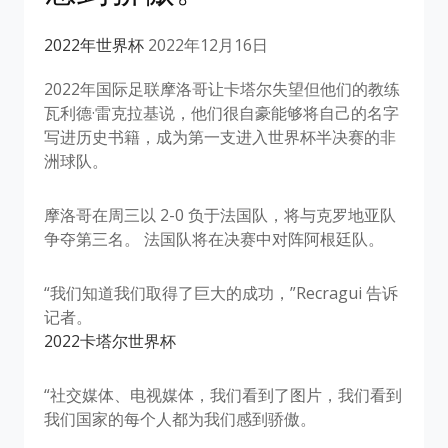
2022年世界杯
2022年12月16日
2022年国际足联摩洛哥让卡塔尔失望但他们的教练
瓦利德·雷克拉基说，他们很自豪能够将自己的名字
写进历史书籍，成为第一支进入世界杯半决赛的非
洲球队。
摩洛哥在周三以 2-0 负于法国队，将与克罗地亚队
争夺第三名。 法国队将在决赛中对阵阿根廷队。
“我们知道我们取得了巨大的成功，”Recragui 告诉
记者。
2022卡塔尔世界杯
“社交媒体、电视媒体，我们看到了图片，我们看到
我们国家的每个人都为我们感到骄傲。