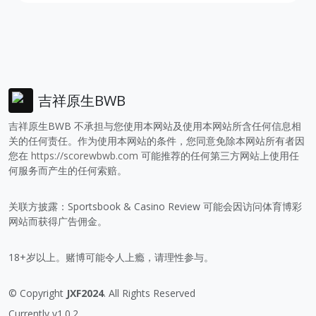
吉祥原生BWB
吉祥原生BWB 不承担与您使用本网站及使用本网站所含任何信息相
关的任何责任。作为使用本网站的条件，您同意免除本网站所有者因
您在
https://scorewbwb.com
可能推荐的任何第三方网站上使用任
何服务而产生的任何索赔。
关联方披露：Sportsbook & Casino Review 可能会因访问体育博彩
网站而获得广告佣金。
18+岁以上。赌博可能令人上瘾，请理性参与。
© Copyright
JXF2024
. All Rights Reserved
Currently v1.0.2.