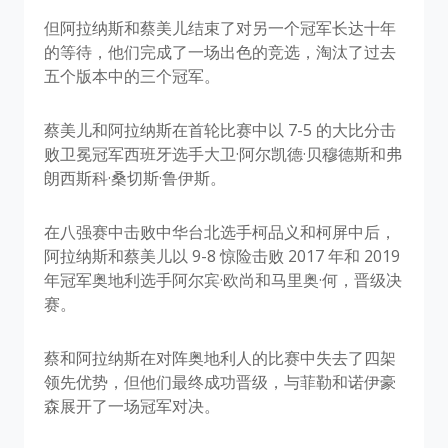
但阿拉纳斯和蔡美儿结束了对另一个冠军长达十年
的等待，他们完成了一场出色的竞选，淘汰了过去
五个版本中的三个冠军。
蔡美儿和阿拉纳斯在首轮比赛中以 7-5 的大比分击
败卫冕冠军西班牙选手大卫·阿尔凯德·贝穆德斯和弗
朗西斯科·桑切斯·鲁伊斯。
在八强赛中击败中华台北选手柯品义和柯屏中后，
阿拉纳斯和蔡美儿以 9-8 惊险击败 2017 年和 2019
年冠军奥地利选手阿尔宾·欧尚和马里奥·何，晋级决
赛。
蔡和阿拉纳斯在对阵奥地利人的比赛中失去了四架
领先优势，但他们最终成功晋级，与菲勒和诺伊豪
森展开了一场冠军对决。