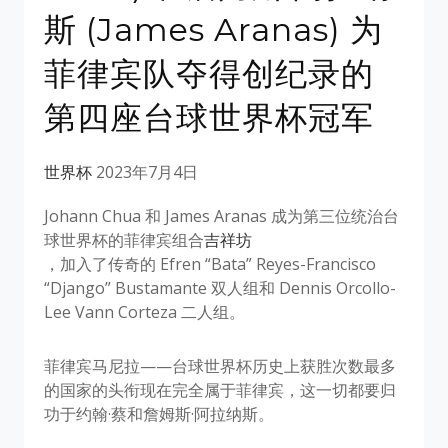
斯 (James Aranas) 为
菲律宾队夺得创纪录的
第四座台球世界杯冠军
世界杯
2023年7月4日
Johann Chua 和 James Aranas 成为第三位统治台
球世界杯的菲律宾组合
吉祥坊
，加入了传奇的 Efren “Bata” Reyes-Francisco
“Django” Bustamante 双人组和 Dennis Orcollo-
Lee Vann Corteza 二人组。
菲律宾马尼拉——台球世界杯历史上获胜次数最多
的国家的头衔现在完全属于菲律宾，这一切都要归
功于约翰·蔡和詹姆斯·阿拉纳斯。