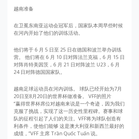
越南准备
在卫冕东南亚运动会冠军后，国家队本周早些时候
在河内开始了他们的训练活动。
他们将于 6 月 5 日至 25 日在德国和波兰举办训练
营。 他们将在 6 月 10 日对阵法兰克福，6 月 15 日
对阵肖特美因茨，6 月 21 日对阵波兰 U23，6 月
24 日对阵德国国家队。
越南足球运动员在河内训练。 球队已经开始为7月
20日至8月20日的世界杯做准备。 VFF的照片
“赢得世界杯席位对越南来说是一个奇迹，因为我们
克服了挑战，实现了这一历史性里程碑。赛事和球
队的征程引起了人们的关注。VFF将为球队创造有
利条件，使他们能够 这是澳大利亚和新西兰最好的
成绩，”VFF 主席 Trần Quốc Tuấn 说。