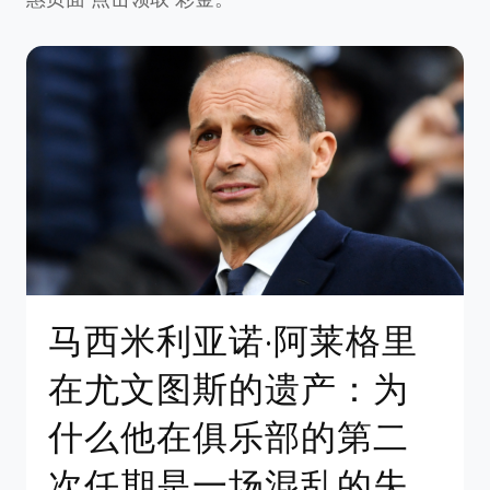
马西米利亚诺·阿莱格里
在尤文图斯的遗产：为
什么他在俱乐部的第二
次任期是一场混乱的失