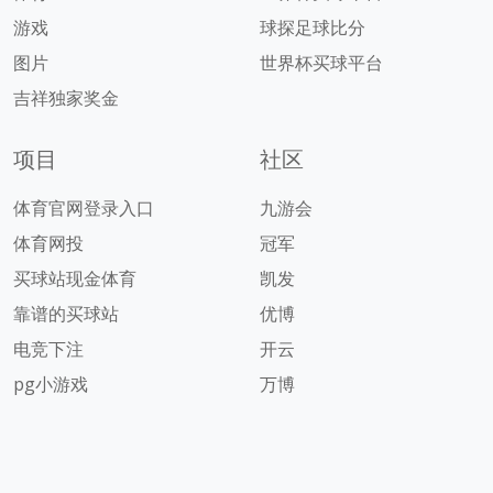
游戏
球探足球比分
图片
世界杯买球平台
吉祥独家奖金
项目
社区
体育官网登录入口
九游会
体育网投
冠军
买球站现金体育
凯发
靠谱的买球站
优博
电竞下注
开云
pg小游戏
万博