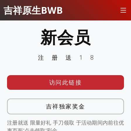
吉祥原生BWB
新会员
注册送18
访问此链接
吉祥独家奖金
注册就送 限量好礼 手刀领取 于活动期间内前往优
惠页面”点击领取”彩金。