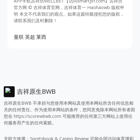
APP手机吉祥坊WELLBET【访问smartjxf.com】吉祥坊
官方网 © 吉祥体育官网，吉祥体育一 Haohaowb 版权申
明 本文不代表我们的观点。如果这篇转载侵犯您的版权，
请联系我们及时删除！
曼联
英超
莱西
吉祥原生BWB
吉祥原生BWB 不承担与您使用本网站及使用本网站所含任何信息相
关的任何责任。作为使用本网站的条件，您同意免除本网站所有者因
您在
https://scorewbwb.com
可能推荐的任何第三方网站上使用任
何服务而产生的任何索赔。
关联方披露：Sportsbook & Casino Review 可能会因访问体育博彩