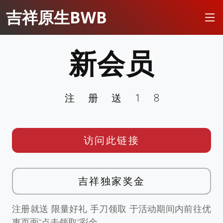
吉祥原生BWB
新会员
注册送18
访问此链接
吉祥独家奖金
注册就送 限量好礼 手刀领取 于活动期间内前往优
惠页面”点击领取”彩金。