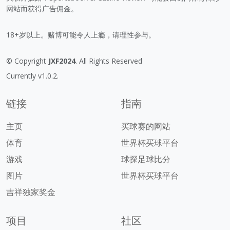
网站而获得广告佣金。
18+岁以上。赌博可能令人上瘾，请理性参与。
© Copyright
JXF2024
. All Rights Reserved
Currently v1.0.2.
链接
指南
主页
买球赛的网站
体育
世界杯买球平台
游戏
球探足球比分
图片
世界杯买球平台
吉祥独家奖金
项目
社区