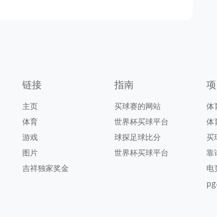
链接
指南
项
主页
买球赛的网站
体
体育
世界杯买球平台
体
游戏
球探足球比分
买
图片
世界杯买球平台
靠
吉祥独家奖金
电
p