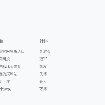
目
社区
育官网登录入口
九游会
育网投
冠军
球站现金体育
凯发
谱的买球站
优博
竞下注
开云
g小游戏
万博