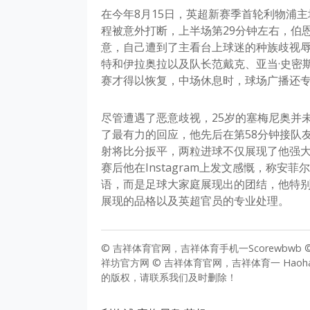
在今年8月15日，英超新赛季首轮利物浦主
程被意外打断，上半场第29分钟左右，伯
意，自己遭到了主看台上球迷的种族歧视
特和伊拉奥拉以及队长范戴克、亚当·史密
赛才得以恢复，中场休息时，球场广播还
尽管遭遇了恶意歧视，25岁的塞梅尼奥并
了最有力的回应，他先后在第58分钟接队
射将比分扳平，两粒进球不仅展现了他强
赛后他在Instagram上发文感慨，称安
语，而是足球大家庭展现出的团结，他特
展现的品格以及英超官员的专业处理。
© 吉祥体育官网，吉祥体育手机一Scorewbwb © 
祥坊官方网 © 吉祥体育官网，吉祥体育一 Hao
的版权，请联系我们及时删除！