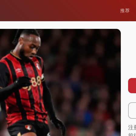
推荐
注
前