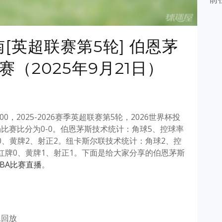
南[英超联赛第5轮] 伯恩茅
重赛（2025年9月21日）
00，2025-2026赛季英超联赛第5轮，2026世界杯投
比赛比分为0-0。伯恩茅斯技术统计：角球5、控球率
牌0、黄牌2、射正2。纽卡斯尔联技术统计：角球2、控
、红牌0、黄牌1、射正1。下面是给大家分享的伯恩茅斯
BA比赛直播
。
像回放