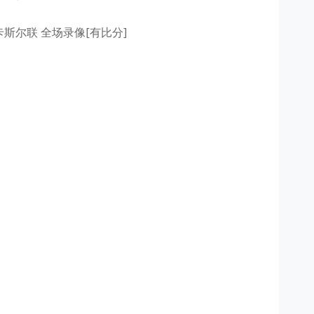
纽卡斯尔联 全场录像[有比分]