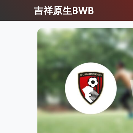
吉祥原生BWB