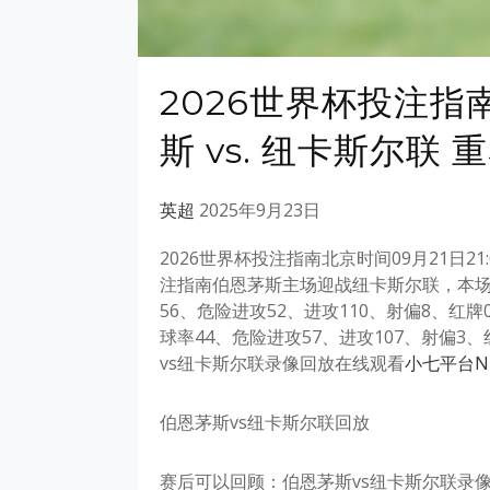
2026世界杯投注指
斯 vs. 纽卡斯尔联 
英超
2025年9月23日
2026世界杯投注指南北京时间09月21日21:
注指南伯恩茅斯主场迎战纽卡斯尔联，本场
56、危险进攻52、进攻110、射偏8、红
球率44、危险进攻57、进攻107、射偏3
vs纽卡斯尔联录像回放在线观看
小七平台N
伯恩茅斯vs纽卡斯尔联回放
赛后可以回顾：伯恩茅斯vs纽卡斯尔联录