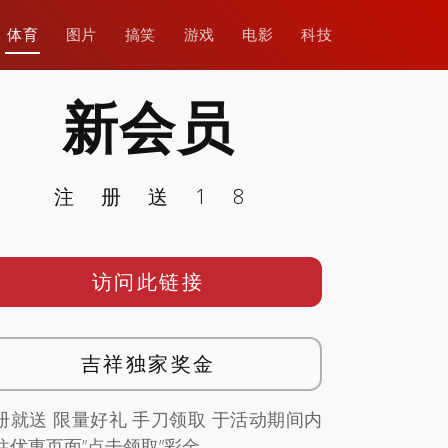
体育
图片
搞笑
游戏
电影
科技
新会员
注册送18
访问此链接
吉祥独家奖金
册就送 限量好礼 手刀领取 于活动期间内
往优惠页面”点击领取”彩金。