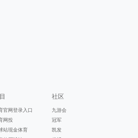
目
社区
育官网登录入口
九游会
育网投
冠军
球站现金体育
凯发