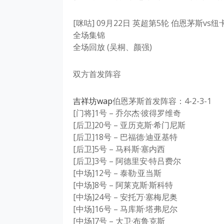
[咪咕] 09月22日 英超第5轮 伯恩茅斯vs
全场集锦
全场回放 (吴桐、颜强)
双方首发阵容
吉祥坊wap
伯恩茅斯首发阵容：4-2-3-1
[门将]1号 – 乔尔杰·彼得罗维奇
[后卫]20号 – 亚历克斯·希门尼斯
[后卫]18号 – 巴福德·迪亚基特
[后卫]5号 – 马科斯·塞内西
[后卫]3号 – 阿德里安·特吕费尔
[中场]12号 – 泰勒·亚当斯
[中场]8号 – 阿莱克斯·斯科特
[中场]24号 – 安托万·塞梅尼奥
[中场]16号 – 马库斯·塔弗尼尔
[中场]7号 – 大卫·布鲁克斯