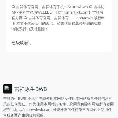
© 吉祥体育官网，吉祥体育手机一Scorewbwb © 吉祥坊
APP手机吉祥坊WELLBET【访问smartjxf.com】吉祥坊
官方网 © 吉祥体育官网，吉祥体育一 Haohaowb 版权申
明 本文不代表我们的观点。如果这篇转载侵犯您的版权，
请联系我们及时删除！
超级联赛，
吉祥原生BWB
吉祥原生BWB 不承担与您使用本网站及使用本网站所含任何信息相
关的任何责任。作为使用本网站的条件，您同意免除本网站所有者因
您在
https://scorewbwb.com
可能推荐的任何第三方网站上使用任
何服务而产生的任何索赔。