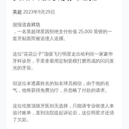
英超
2023年9月29日
据报道
吉祥坊
，一名英超球星因拒绝支付价值 25,000 英镑的一
套牙贴面而被追债人追捕。
这位“花花公子”顶级飞行明星走出哈利街一家豪华
牙科诊所，手里拿着用定制瓷模打磨而成的闪闪发
光的牙齿。
但这位未透露姓名的知名球员相信，由于他的名
气，他将获得免费治疗，并忽略了付款的请求。
这位伦敦顶级牙医别无选择，只能请专业收债人来
追讨账单，直到法院提起诉讼后，这位明星才还清
了欠款。