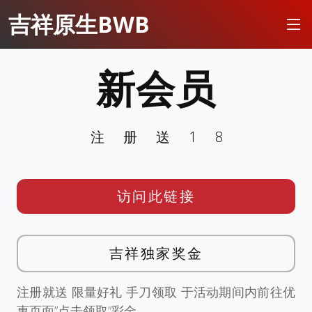
吉祥原生BWB
新会员
注册送18
访问此链接
吉祥独家奖金
注册就送 限量好礼 手刀领取 于活动期间内前往优
惠页面”点击领取”彩金。