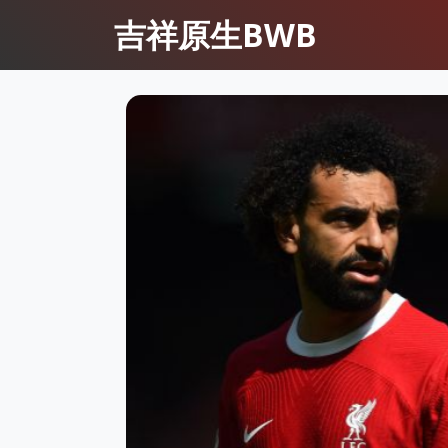
吉祥原生BWB