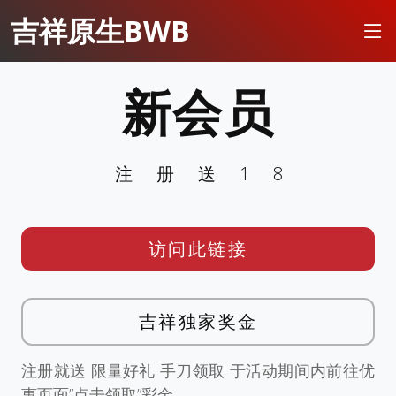
吉祥原生BWB
新会员
注册送18
访问此链接
吉祥独家奖金
注册就送 限量好礼 手刀领取 于活动期间内前往优
惠页面”点击领取”彩金。