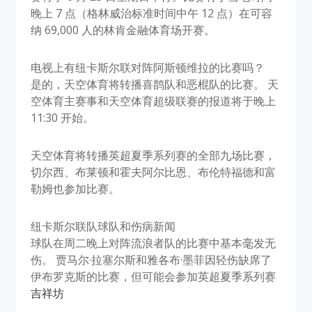
晚上 7 点（格林威治标准时间中午 12 点）在可容
纳 69,000 人的林肯金融体育场开赛。
电视上有纽卡斯尔联对阵阿斯顿维拉的比赛吗？
是的，天空体育将转播喜鹊队和恶棍队的比赛。 天
空体育主赛事和天空体育超级联赛的报道将于晚上
11:30 开始。
天空体育将转播英超夏季系列赛的全部九场比赛，
切尔西、布莱顿和霍夫阿尔比恩、布伦特福德和富
勒姆也参加比赛。
纽卡斯尔联队球队和伤病新闻
球队在周二晚上对阵流浪者队的比赛中基本毫发无
伤。 贾马尔·拉塞尔斯和雅各布·墨菲因轻伤缺席了
伊布罗克斯的比赛，但可能会参加英超夏季系列赛
吉祥坊
。