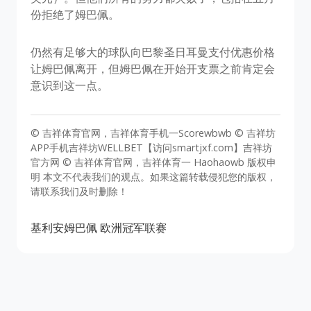
份拒绝了姆巴佩。
仍然有足够大的球队向巴黎圣日耳曼支付优惠价格
让姆巴佩离开，但姆巴佩在开始开支票之前肯定会
意识到这一点。
© 吉祥体育官网，吉祥体育手机一Scorewbwb © 吉祥坊
APP手机吉祥坊WELLBET【访问smartjxf.com】吉祥坊
官方网 © 吉祥体育官网，吉祥体育一 Haohaowb 版权申
明 本文不代表我们的观点。如果这篇转载侵犯您的版权，
请联系我们及时删除！
基利安姆巴佩
欧洲冠军联赛