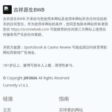
吉祥原生BWB
吉祥原生BWB 不承担与您使用本网站及使用本网站所含任何信息相
关的任何责任。作为使用本网站的条件，您同意免除本网站所有者因
您在
https://scorewbwb.com
可能推荐的任何第三方网站上使用任
何服务而产生的任何索赔。
关联方披露：Sportsbook & Casino Review 可能会因访问体育博彩
网站而获得广告佣金。
18+岁以上。赌博可能令人上瘾，请理性参与。
© Copyright
JXF2024
. All Rights Reserved
Currently v1.0.2.
链接
指南
主页
买球赛的网站