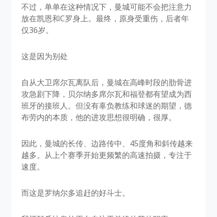
不过，单单在这种情况下，曼城可能不会把注意力
放在凯恩和C罗身上。最终，原身受重伤，后者年
仅36岁。
这是因为别处
自从大卫席尔瓦离队后，曼城在高峰时段的肋骨进
攻急剧下降，贝尔纳多席尔瓦和福登都有望成为西
班牙的接班人。但没有辜负教练和球迷的期望，德
布劳内的本质，他的进攻思想很明确，很厚。
因此，曼城的长传、边路传中、45度角和斜传越来
越多。从上个赛季开始更频繁的高速拍摄，专注于
速度。
而这是罗纳尔多追赶的好斗士。