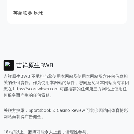
英超联赛
足球
吉祥原生BWB
吉祥原生BWB 不承担与您使用本网站及使用本网站所含任何信息相
关的任何责任。作为使用本网站的条件，您同意免除本网站所有者因
您在
https://scorewbwb.com
可能推荐的任何第三方网站上使用任
何服务而产生的任何索赔。
关联方披露：Sportsbook & Casino Review 可能会因访问体育博彩
网站而获得广告佣金。
18+岁以上。赌博可能令人上瘾，请理性参与。