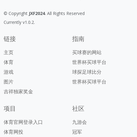
© Copyright
JXF2024
. All Rights Reserved
Currently v1.0.2.
链接
指南
主页
买球赛的网站
体育
世界杯买球平台
游戏
球探足球比分
图片
世界杯买球平台
吉祥独家奖金
项目
社区
体育官网登录入口
九游会
体育网投
冠军