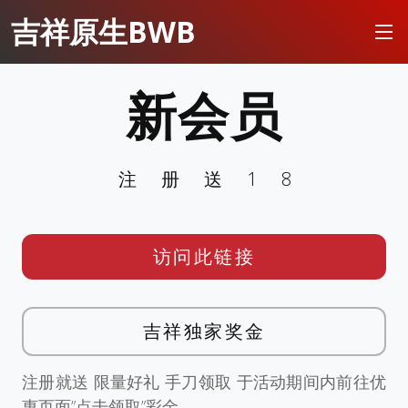
吉祥原生BWB
新会员
注册送18
访问此链接
吉祥独家奖金
注册就送 限量好礼 手刀领取 于活动期间内前往优
惠页面”点击领取”彩金。