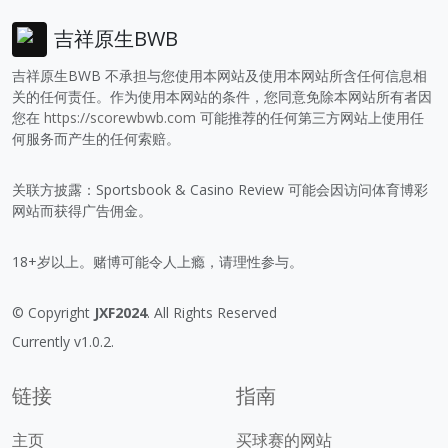
吉祥原生BWB
吉祥原生BWB 不承担与您使用本网站及使用本网站所含任何信息相
关的任何责任。作为使用本网站的条件，您同意免除本网站所有者因
您在
https://scorewbwb.com
可能推荐的任何第三方网站上使用任
何服务而产生的任何索赔。
关联方披露：Sportsbook & Casino Review 可能会因访问体育博彩
网站而获得广告佣金。
18+岁以上。赌博可能令人上瘾，请理性参与。
© Copyright
JXF2024
. All Rights Reserved
Currently v1.0.2.
链接
指南
主页
买球赛的网站