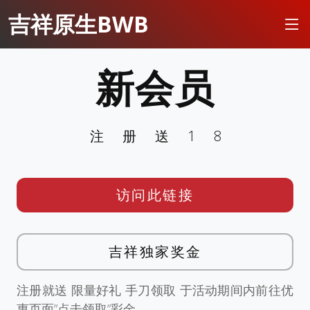
吉祥原生BWB
新会员
注册送18
访问此链接
吉祥独家奖金
注册就送 限量好礼 手刀领取 于活动期间内前往优
惠页面”点击领取”彩金。