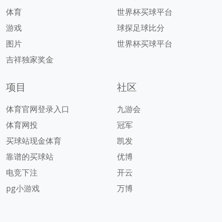
体育
世界杯买球平台
游戏
球探足球比分
图片
世界杯买球平台
吉祥独家奖金
项目
社区
体育官网登录入口
九游会
体育网投
冠军
买球站现金体育
凯发
靠谱的买球站
优博
电竞下注
开云
pg小游戏
万博