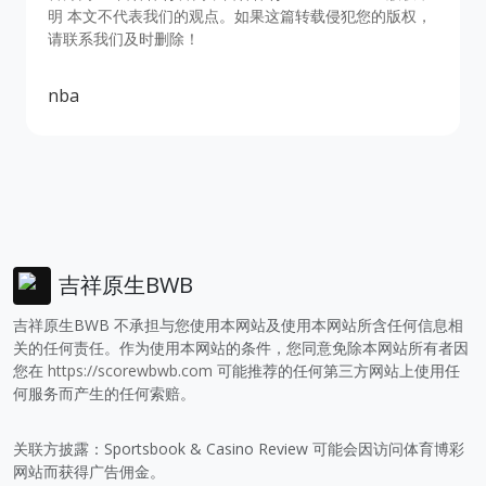
明 本文不代表我们的观点。如果这篇转载侵犯您的版权，
请联系我们及时删除！
nba
吉祥原生BWB
吉祥原生BWB 不承担与您使用本网站及使用本网站所含任何信息相
关的任何责任。作为使用本网站的条件，您同意免除本网站所有者因
您在
https://scorewbwb.com
可能推荐的任何第三方网站上使用任
何服务而产生的任何索赔。
关联方披露：Sportsbook & Casino Review 可能会因访问体育博彩
网站而获得广告佣金。