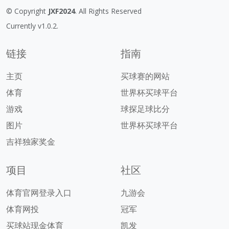
© Copyright
JXF2024
. All Rights Reserved
Currently v1.0.2.
链接
指南
主页
买球赛的网站
体育
世界杯买球平台
游戏
球探足球比分
图片
世界杯买球平台
吉祥独家奖金
项目
社区
体育官网登录入口
九游会
体育网投
冠军
买球站现金体育
凯发