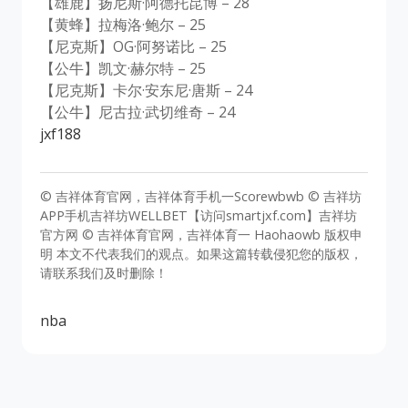
【雄鹿】扬尼斯·阿德托昆博 – 28
【黄蜂】拉梅洛·鲍尔 – 25
【尼克斯】OG·阿努诺比 – 25
【公牛】凯文·赫尔特 – 25
【尼克斯】卡尔·安东尼·唐斯 – 24
【公牛】尼古拉·武切维奇 – 24
jxf188
© 吉祥体育官网，吉祥体育手机一Scorewbwb © 吉祥坊
APP手机吉祥坊WELLBET【访问smartjxf.com】吉祥坊
官方网 © 吉祥体育官网，吉祥体育一 Haohaowb 版权申
明 本文不代表我们的观点。如果这篇转载侵犯您的版权，
请联系我们及时删除！
nba