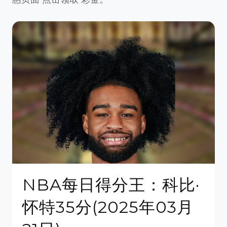
NBA每日得分王：科比·
怀特35分(2025年03月