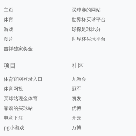
主页
买球赛的网站
体育
世界杯买球平台
游戏
球探足球比分
图片
世界杯买球平台
吉祥独家奖金
项目
社区
体育官网登录入口
九游会
体育网投
冠军
买球站现金体育
凯发
靠谱的买球站
优博
电竞下注
开云
pg小游戏
万博