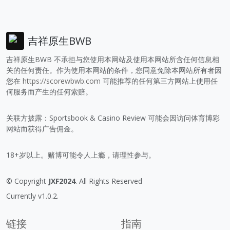
吉祥原生BWB
吉祥原生BWB 不承担与您使用本网站及使用本网站所含任何信息相
关的任何责任。作为使用本网站的条件，您同意免除本网站所有者因
您在
https://scorewbwb.com
可能推荐的任何第三方网站上使用任
何服务而产生的任何索赔。
关联方披露：Sportsbook & Casino Review 可能会因访问体育博彩
网站而获得广告佣金。
18+岁以上。赌博可能令人上瘾，请理性参与。
© Copyright
JXF2024
. All Rights Reserved
Currently v1.0.2.
链接
指南