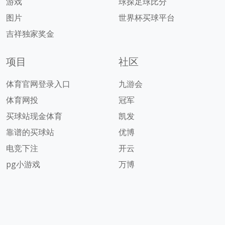
游戏
球探足球比分
图片
世界杯买球平台
吉祥独家奖金
项目
社区
体育官网登录入口
九游会
体育网投
冠军
买球站现金体育
凯发
靠谱的买球站
优博
电竞下注
开云
pg小游戏
万博