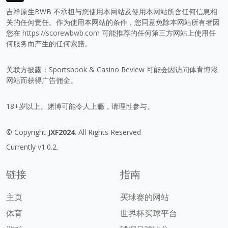
吉祥原生BWB 不承担与您使用本网站及使用本网站所含任何信息相
关的任何责任。作为使用本网站的条件，您同意免除本网站所有者因
您在
https://scorewbwb.com
可能推荐的任何第三方网站上使用任
何服务而产生的任何索赔。
关联方披露：Sportsbook & Casino Review 可能会因访问体育博彩
网站而获得广告佣金。
18+岁以上。赌博可能令人上瘾，请理性参与。
© Copyright
JXF2024
. All Rights Reserved
Currently v1.0.2.
链接
指南
主页
买球赛的网站
体育
世界杯买球平台