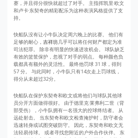
赛，并且得分很快就超过了对手。 主指挥凯里·欧文
和卢卡·东契奇的精彩配乐为这种表演风格提供了支
持。
快船队没有让小牛队决定周六晚上的比赛。 他们有
足够的耐心，
吉祥坊
几乎可以将任何财产都定为准
司法犯罪。 除非有明显的快速进攻机会。 球队缺乏
有效的篮筐保护，忽视了对手的弱点。 每种颜色负
载都具有额外的灵活性。 最终他罚球 31 球，得到
57 分。 与此同时，小牛队只有14次走上罚球线，
得分从未超过32分。
快船队在保护东契奇和欧文或将他们与球队其他球
员分开方面做得很好。 由于德里克·莱弗利二世（背
部受伤），小牛队拥有一名强大的控球终结者。 从
远处射击。 当东契奇和欧文检查掩护时，防守者会
迅速转身或试图突破防守。 因此，东契奇和欧文无
法轻易传球。 或者寻找您附近的户外合作伙伴。 东