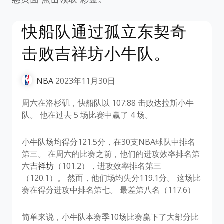
快船队通过孤立东契奇
击败吉祥坊小牛队。
NBA
2023年11月30日
周六在洛杉矶，快船队以 107:88 击败达拉斯小牛
队。 他在过去 5 场比赛中赢了 4 场。
小牛队场均得分121.5分，在30支NBA球队中排名
第三。 在周六的比赛之前，他们的进攻效率排名第
六
吉祥坊
（101.2），进攻效率排名第三
（120.1）。 然而，他们场均失分119.1分。 这场比
赛在得分进攻中排名第七。 最差第八名（117.6）
简单来说，小牛队本赛季10场比赛赢下了大部分比