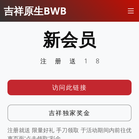
吉祥原生BWB
新会员
注册送18
访问此链接
吉祥独家奖金
注册就送 限量好礼 手刀领取 于活动期间内前往优
惠页面”点击领取”彩金。