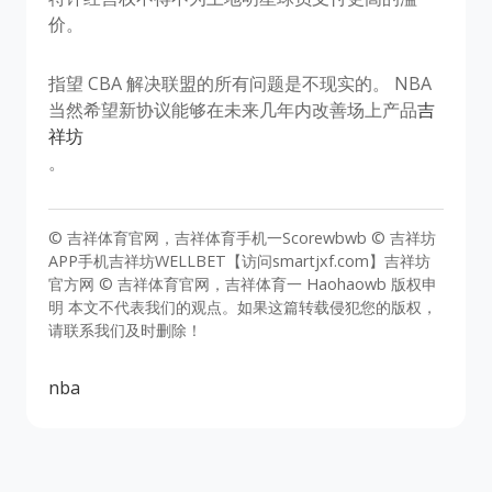
价。
指望 CBA 解决联盟的所有问题是不现实的。 NBA
当然希望新协议能够在未来几年内改善场上产品
吉
祥坊
。
© 吉祥体育官网，吉祥体育手机一Scorewbwb © 吉祥坊
APP手机吉祥坊WELLBET【访问smartjxf.com】吉祥坊
官方网 © 吉祥体育官网，吉祥体育一 Haohaowb 版权申
明 本文不代表我们的观点。如果这篇转载侵犯您的版权，
请联系我们及时删除！
nba