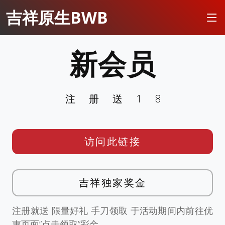
吉祥原生BWB
新会员
注册送18
访问此链接
吉祥独家奖金
注册就送 限量好礼 手刀领取 于活动期间内前往优
惠页面”点击领取”彩金。