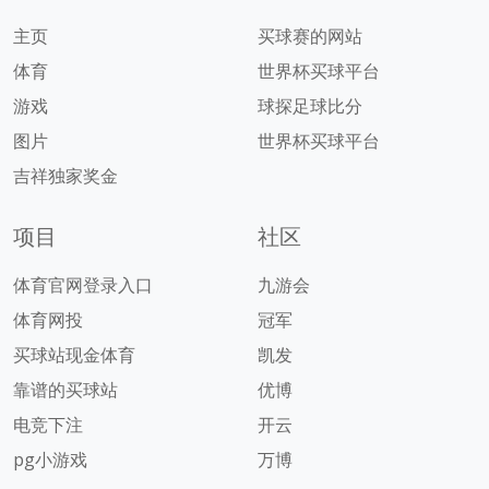
主页
买球赛的网站
体育
世界杯买球平台
游戏
球探足球比分
图片
世界杯买球平台
吉祥独家奖金
项目
社区
体育官网登录入口
九游会
体育网投
冠军
买球站现金体育
凯发
靠谱的买球站
优博
电竞下注
开云
pg小游戏
万博