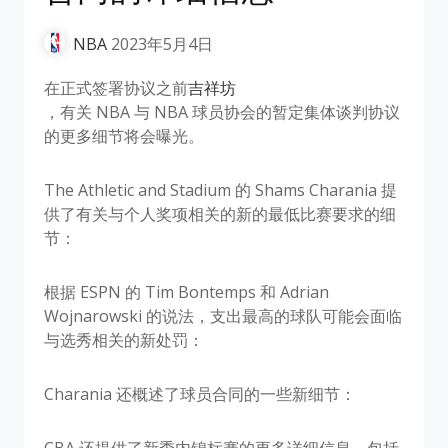
NBA
2023年5月4日
在正式签署协议之前
吉祥坊
，有关 NBA 与 NBA 球员协会的暂定集体谈判协议
的更多细节将会曝光。
The Athletic and Stadium 的 Shams Charania 提
供了有关与个人奖项相关的新的最低比赛要求的细
节：
根据 ESPN 的 Tim Bontemps 和 Adrian
Wojnarowski 的说法，支出最高的球队可能会面临
与选秀相关的新处罚：
Charania 还概述了球员合同的一些新细节：
CBA 还提供了新季内锦标赛的更多详细信息，包括