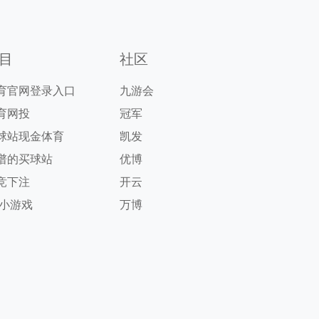
目
社区
育官网登录入口
九游会
育网投
冠军
球站现金体育
凯发
谱的买球站
优博
竞下注
开云
g小游戏
万博