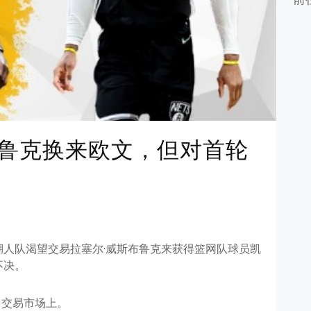
鲁克换来欧文，但对首轮
湖人队渴望交易拉塞尔·威斯布鲁克来获得篮网队球员凯
不决。
了交易市场上。