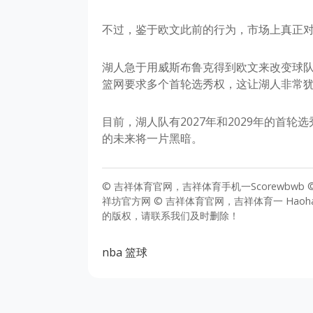
不过，鉴于欧文此前的行为，市场上真正
湖人急于用威斯布鲁克得到欧文来改变球
篮网要求多个首轮选秀权，这让湖人非常
目前，湖人队有2027年和2029年的首
的未来将一片黑暗。
© 吉祥体育官网，吉祥体育手机一Scorewbwb © 
祥坊官方网 © 吉祥体育官网，吉祥体育一 Hao
的版权，请联系我们及时删除！
nba
篮球