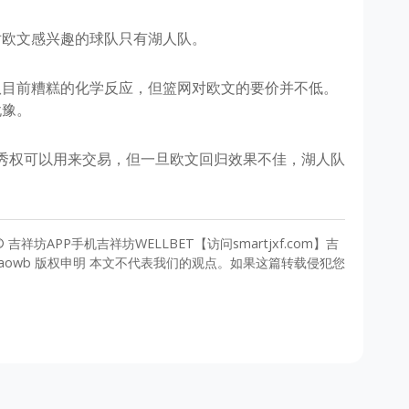
对欧文感兴趣的球队只有湖人队。
队目前糟糕的化学反应，但篮网对欧文的要价并不低。
犹豫。
轮选秀权可以用来交易，但一旦欧文回归效果不佳，湖人队
吉祥坊APP手机吉祥坊WELLBET【访问smartjxf.com】吉
haowb 版权申明 本文不代表我们的观点。如果这篇转载侵犯您