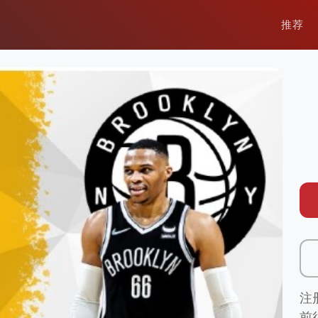
推荐
注
前