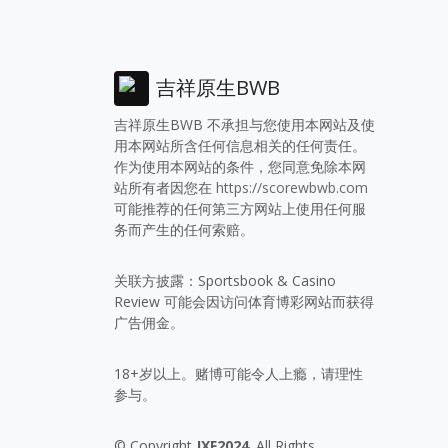
吉祥原生BWB
吉祥原生BWB 不承担与您使用本网站及使
用本网站所含任何信息相关的任何责任。
作为使用本网站的条件，您同意免除本网
站所有者因您在
https://scorewbwb.com
可能推荐的任何第三方网站上使用任何服
务而产生的任何索赔。
关联方披露：Sportsbook & Casino
Review 可能会因访问体育博彩网站而获得
广告佣金。
18+岁以上。赌博可能令人上瘾，请理性
参与。
© Copyright
JXF2024
. All Rights