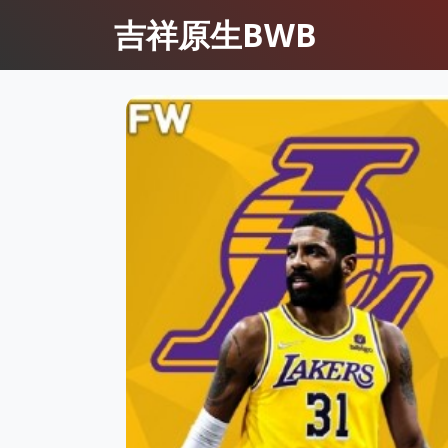
吉祥原生BWB