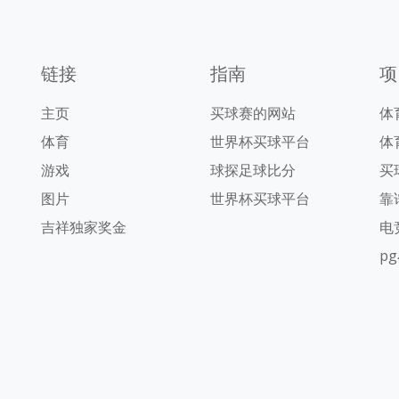
链接
指南
项
主页
买球赛的网站
体
体育
世界杯买球平台
体
游戏
球探足球比分
买
图片
世界杯买球平台
靠
吉祥独家奖金
电
p