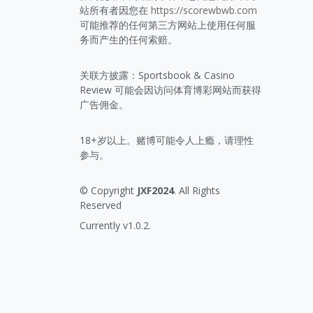
站所有者因您在
https://scorewbwb.com
可能推荐的任何第三方网站上使用任何服
务而产生的任何索赔。
关联方披露：Sportsbook & Casino
Review 可能会因访问体育博彩网站而获得
广告佣金。
18+岁以上。赌博可能令人上瘾，请理性
参与。
© Copyright
JXF2024
. All Rights
Reserved
Currently v1.0.2.