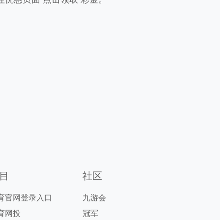
目
社区
育官网登录入口
九游会
育网投
冠军