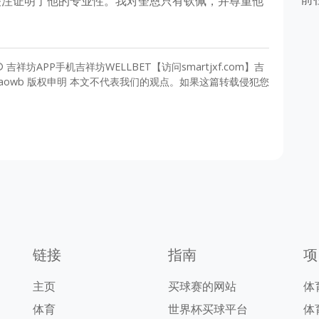
关注证明了他的专业性。我对奎恩只有钦佩，并尊重他
吉祥坊APP手机吉祥坊WELLBET【访问smartjxf.com】吉
haowb 版权申明 本文不代表我们的观点。如果这篇转载侵犯您
链接
指南
项
主页
买球赛的网站
体
体育
世界杯买球平台
体