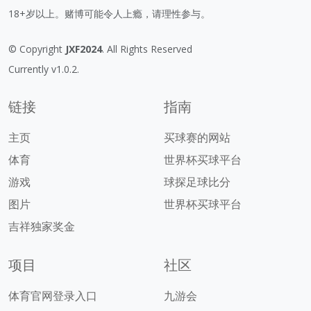
18+岁以上。赌博可能令人上瘾，请理性参与。
© Copyright
JXF2024
. All Rights Reserved
Currently v1.0.2.
链接
指南
主页
买球赛的网站
体育
世界杯买球平台
游戏
球探足球比分
图片
世界杯买球平台
吉祥独家奖金
项目
社区
体育官网登录入口
九游会