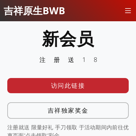
吉祥原生BWB
新会员
注册送18
访问此链接
吉祥独家奖金
注册就送 限量好礼 手刀领取 于活动期间内前往优
惠页面”点击领取”彩金。