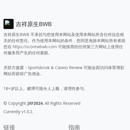
吉祥原生BWB
吉祥原生BWB 不承担与您使用本网站及使用本网站所含任何信息相
关的任何责任。作为使用本网站的条件，您同意免除本网站所有者因
您在
https://scorewbwb.com
可能推荐的任何第三方网站上使用任
何服务而产生的任何索赔。
关联方披露：Sportsbook & Casino Review 可能会因访问体育博彩
网站而获得广告佣金。
18+岁以上。赌博可能令人上瘾，请理性参与。
© Copyright
JXF2024
. All Rights Reserved
Currently v1.0.2.
链接
指南