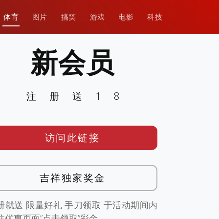
体育
图片
搞笑
游戏
电影
科技
新会员
注册送18
访问此链接
吉祥独家奖金
册就送 限量好礼 手刀领取 于活动期间内
往优惠页面”点击领取”彩金。