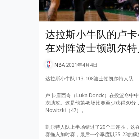
达拉斯小牛队的卢卡·唐
在对阵波士顿凯尔特
NBA
2021年4月4日
达拉斯小牛队113-108波士顿凯尔特人队
卢卡·唐西奇（Luka Doncic）在投篮命
次助攻。这是他第46场比赛至少获得30分，5
Nowitzki（47）。
凯尔特人队上半场错过了20个三连胜，这
赛拖入加时赛，最后一个季度以35-23的