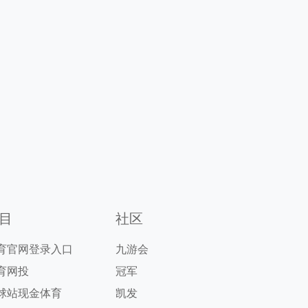
目
社区
育官网登录入口
九游会
育网投
冠军
球站现金体育
凯发