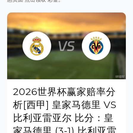
2026世界杯赢家赔率分
析[西甲] 皇家马德里 VS
比利亚雷亚尔 比分：皇
家马德里 (3-1) 比利亚雷