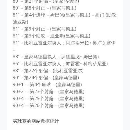
80′ – 第21个射偏 – (皇家马德里)
80′ – 第8个射正 – (皇家马德里)
81′ – 第4个进球 – 姆巴佩(皇家马德里) – 射门 (助攻:
迪亚斯)
81′ – 第9个射正 – (皇家马德里)
81′ – 第3个助攻 – 迪亚斯(皇家马德里)
81′ – 比利亚雷亚尔换人，阿尔蒂米拉↑ 奥卢瓦塞伊
↓
83′ – 皇家马德里换人，罗德里戈↑ 姆巴佩↓
86′ – 比利亚雷亚尔换人，帕雷霍↑ 科梅萨尼亚↓
88′ – 第22个射偏 – (比利亚雷亚尔)
90′ – 第24个射偏 – (皇家马德里)
90+1′ – 第4个角球 – (皇家马德里)
90+2′ – 第23个射偏 – (皇家马德里)
90+4′ – 第25个射偏 – (皇家马德里)
90+4′ – 第26个射偏 – (皇家马德里)
买球赛的网站
数据统计