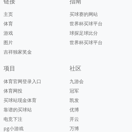
链接
指南
主页
买球赛的网站
体育
世界杯买球平台
游戏
球探足球比分
图片
世界杯买球平台
吉祥独家奖金
项目
社区
体育官网登录入口
九游会
体育网投
冠军
买球站现金体育
凯发
靠谱的买球站
优博
电竞下注
开云
pg小游戏
万博