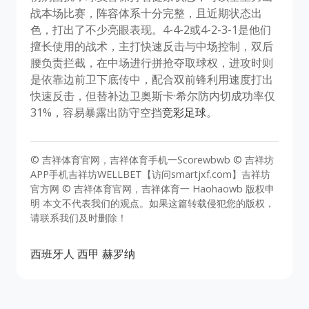
战本场比赛，阵容体系十分完整，且近期状态出
色，打出了不少亮眼表现。4-4-2或4-2-3-1是他们
擅长使用的战术，主打快速反击与中场控制，双后
腰负责拦截，在中场进行拼抢夺取球权，进攻时则
是依靠边前卫下底传中，配合双前锋利用速度打出
快速反击，但替补边卫奥斯卡·希尔防内切成功率仅
31%，容易暴露出防守空挡
竞彩足球
。
© 吉祥体育官网，吉祥体育手机一Scorewbwb © 吉祥坊
APP手机吉祥坊WELLBET【访问smartjxf.com】吉祥坊
官方网 © 吉祥体育官网，吉祥体育一 Haohaowb 版权申
明 本文不代表我们的观点。如果这篇转载侵犯您的版权，
请联系我们及时删除！
西班牙人
西甲
赫罗纳