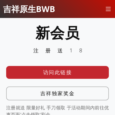
吉祥原生BWB
新会员
注册送18
访问此链接
吉祥独家奖金
注册就送 限量好礼 手刀领取 于活动期间内前往优
惠页面”点击领取”彩金。