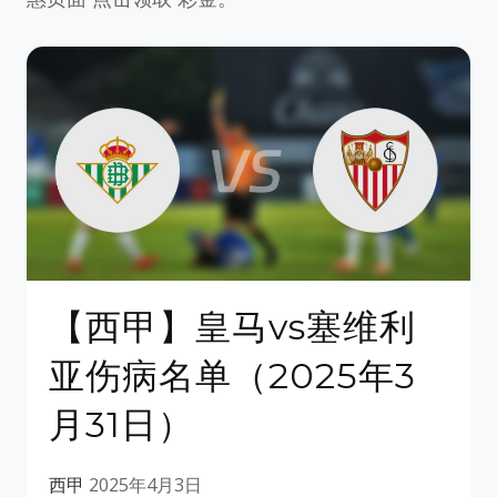
【西甲】皇马vs塞维利
亚伤病名单（2025年3
月31日）
西甲
2025年4月3日