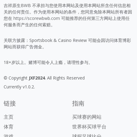
吉祥原生BWB 不承担与您使用本网站及使用本网站所含任何信息相
关的任何责任。作为使用本网站的条件，您同意免除本网站所有者因
您在
https://scorewbwb.com
可能推荐的任何第三方网站上使用任
何服务而产生的任何索赔。
关联方披露：Sportsbook & Casino Review 可能会因访问体育博彩
网站而获得广告佣金。
18+岁以上。赌博可能令人上瘾，请理性参与。
© Copyright
JXF2024
. All Rights Reserved
Currently v1.0.2.
链接
指南
主页
买球赛的网站
体育
世界杯买球平台
游戏
球探足球比分