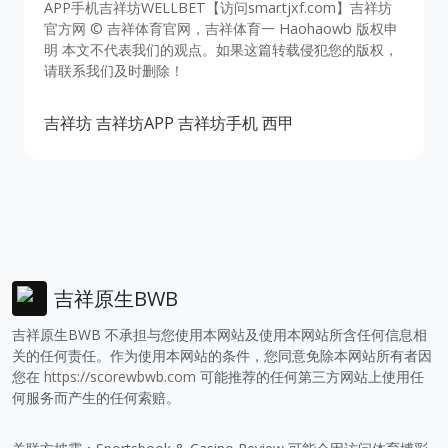
APP手机吉祥坊WELLBET【访问smartjxf.com】吉祥坊
官方网 © 吉祥体育官网，吉祥体育一 Haohaowb 版权申
明 本文不代表我们的观点。如果这篇转载侵犯您的版权，
请联系我们及时删除！
吉祥坊
吉祥坊APP
吉祥坊手机
西甲
吉祥原生BWB
吉祥原生BWB 不承担与您使用本网站及使用本网站所含任何信息相
关的任何责任。作为使用本网站的条件，您同意免除本网站所有者因
您在
https://scorewbwb.com
可能推荐的任何第三方网站上使用任
何服务而产生的任何索赔。