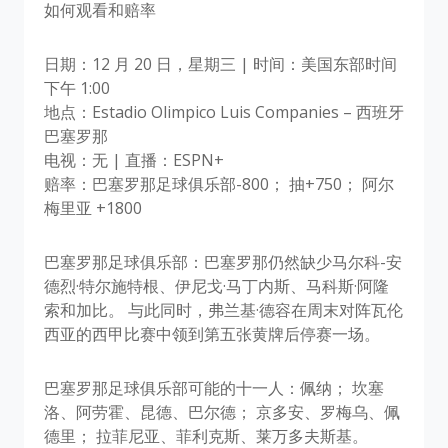
如何观看和赔率
日期：12 月 20 日，星期三 | 时间：美国东部时间
下午 1:00
地点：Estadio Olimpico Luis Companies – 西班牙
巴塞罗那
电视：无 | 直播：ESPN+
赔率：巴塞罗那足球俱乐部-800； 抽+750； 阿尔
梅里亚 +1800
巴塞罗那足球俱乐部：巴塞罗那仍然缺少马尔科-安
德烈·特尔施特根、伊尼戈·马丁内斯、马科斯·阿隆
索和加比。 与此同时，弗兰基·德容在周末对阵瓦伦
西亚的西甲比赛中领到第五张黄牌后停赛一场。
巴塞罗那足球俱乐部可能的十一人：佩纳； 坎塞
洛、阿劳霍、昆德、巴尔德； 京多安、罗梅乌、佩
德里； 拉菲尼亚、菲利克斯、莱万多夫斯基。