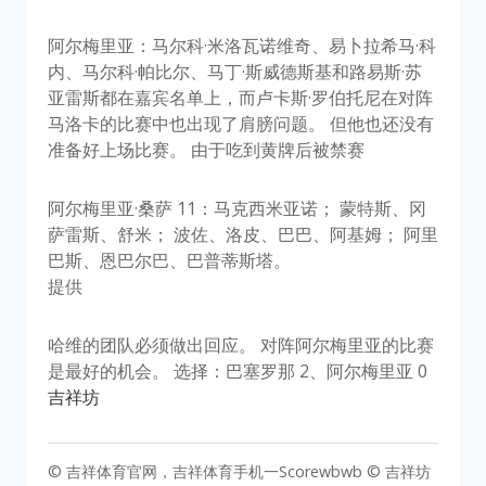
阿尔梅里亚：马尔科·米洛瓦诺维奇、易卜拉希马·科
内、马尔科·帕比尔、马丁·斯威德斯基和路易斯·苏
亚雷斯都在嘉宾名单上，而卢卡斯·罗伯托尼在对阵
马洛卡的比赛中也出现了肩膀问题。 但他也还没有
准备好上场比赛。 由于吃到黄牌后被禁赛
阿尔梅里亚·桑萨 11：马克西米亚诺； 蒙特斯、冈
萨雷斯、舒米； 波佐、洛皮、巴巴、阿基姆； 阿里
巴斯、恩巴尔巴、巴普蒂斯塔。
提供
哈维的团队必须做出回应。 对阵阿尔梅里亚的比赛
是最好的机会。 选择：巴塞罗那 2、阿尔梅里亚 0
吉祥坊
© 吉祥体育官网，吉祥体育手机一Scorewbwb © 吉祥坊