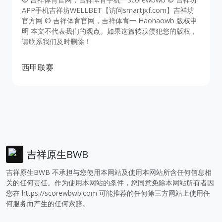
APP手机吉祥坊WELLBET【访问smartjxf.com】吉祥坊
官方网 © 吉祥体育官网，吉祥体育一 Haohaowb 版权申
明 本文不代表我们的观点。如果这篇转载侵犯您的版权，
请联系我们及时删除！
西甲联赛
吉祥原生BWB
吉祥原生BWB 不承担与您使用本网站及使用本网站所含任何信息相
关的任何责任。作为使用本网站的条件，您同意免除本网站所有者因
您在
https://scorewbwb.com
可能推荐的任何第三方网站上使用任
何服务而产生的任何索赔。