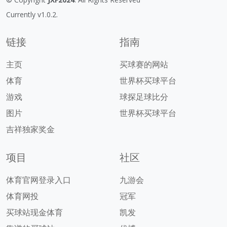
Currently v1.0.2.
链接
指南
主页
买球赛的网站
体育
世界杯买球平台
游戏
球探足球比分
图片
世界杯买球平台
吉祥独家奖金
项目
社区
体育官网登录入口
九游会
体育网投
冠军
买球站现金体育
凯发