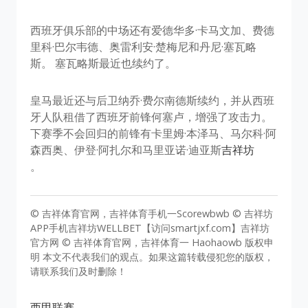
西班牙俱乐部的中场还有爱德华多·卡马文加、费德
里科·巴尔韦德、奥雷利安·楚梅尼和丹尼·塞瓦略
斯。 塞瓦略斯最近也续约了。
皇马最近还与后卫纳乔·费尔南德斯续约，并从西班
牙人队租借了西班牙前锋何塞卢，增强了攻击力。
下赛季不会回归的前锋有卡里姆·本泽马、马尔科·阿
森西奥、伊登·阿扎尔和马里亚诺·迪亚斯
吉祥坊
。
© 吉祥体育官网，吉祥体育手机一Scorewbwb © 吉祥坊
APP手机吉祥坊WELLBET【访问smartjxf.com】吉祥坊
官方网 © 吉祥体育官网，吉祥体育一 Haohaowb 版权申
明 本文不代表我们的观点。如果这篇转载侵犯您的版权，
请联系我们及时删除！
西甲联赛