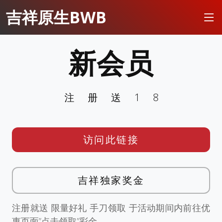
吉祥原生BWB
新会员
注册送18
访问此链接
吉祥独家奖金
注册就送 限量好礼 手刀领取 于活动期间内前往优
惠页面”点击领取”彩金。