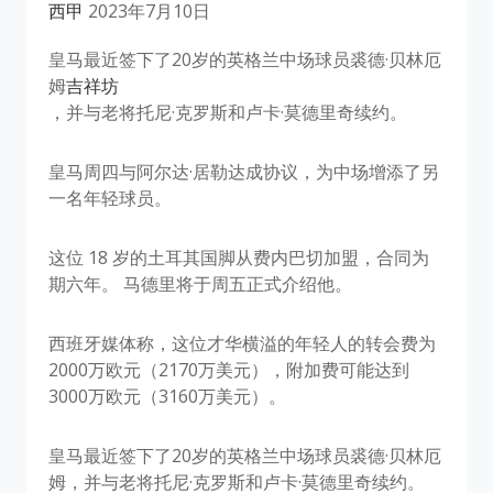
西甲
2023年7月10日
皇马最近签下了20岁的英格兰中场球员裘德·贝林厄
姆
吉祥坊
，并与老将托尼·克罗斯和卢卡·莫德里奇续约。
皇马周四与阿尔达·居勒达成协议，为中场增添了另
一名年轻球员。
这位 18 岁的土耳其国脚从费内巴切加盟，合同为
期六年。 马德里将于周五正式介绍他。
西班牙媒体称，这位才华横溢的年轻人的转会费为
2000万欧元（2170万美元），附加费可能达到
3000万欧元（3160万美元）。
皇马最近签下了20岁的英格兰中场球员裘德·贝林厄
姆，并与老将托尼·克罗斯和卢卡·莫德里奇续约。