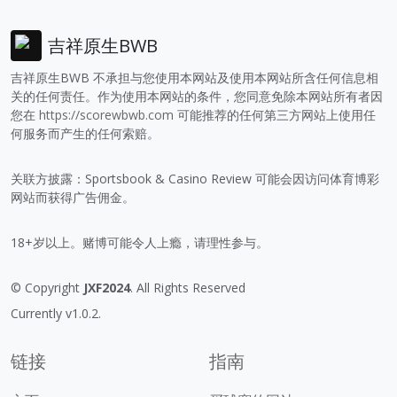
吉祥原生BWB
吉祥原生BWB 不承担与您使用本网站及使用本网站所含任何信息相
关的任何责任。作为使用本网站的条件，您同意免除本网站所有者因
您在
https://scorewbwb.com
可能推荐的任何第三方网站上使用任
何服务而产生的任何索赔。
关联方披露：Sportsbook & Casino Review 可能会因访问体育博彩
网站而获得广告佣金。
18+岁以上。赌博可能令人上瘾，请理性参与。
© Copyright
JXF2024
. All Rights Reserved
Currently v1.0.2.
链接
指南