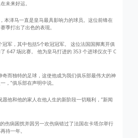
员在未来好运。
以来，本泽马一直是皇马最具影响力的球员。这位前锋在
个赛季打出了出色的表现。
5个冠军，其中包括5个欧冠冠军。 这位法国国脚离开俱
47 场比赛。 他为皇马打进的 353 个进球仅次于 C
神奇而独特的足球，这使他成为我们俱乐部最伟大的神
一，”俱乐部在声明中说。
祝愿他和他的家人在他人生的新阶段一切顺利，”新闻
3 赛季的伤病困扰并因另一次伤病错过了法国在卡塔尔举行
部再待一年。