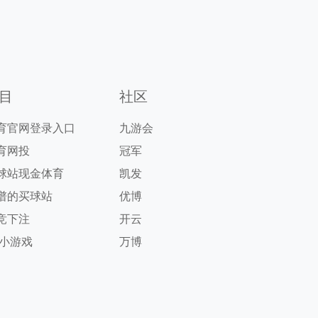
目
社区
育官网登录入口
九游会
育网投
冠军
球站现金体育
凯发
谱的买球站
优博
竞下注
开云
g小游戏
万博