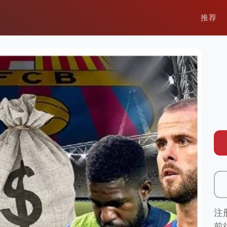
推荐
注
前