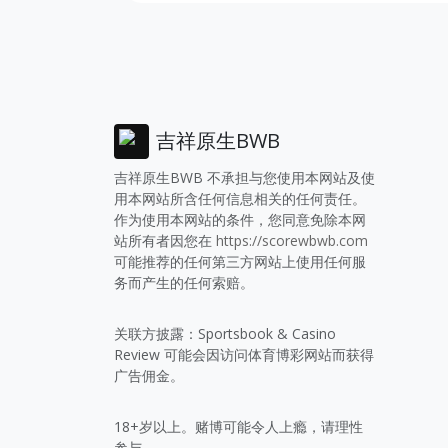
吉祥原生BWB
吉祥原生BWB 不承担与您使用本网站及使
用本网站所含任何信息相关的任何责任。
作为使用本网站的条件，您同意免除本网
站所有者因您在
https://scorewbwb.com
可能推荐的任何第三方网站上使用任何服
务而产生的任何索赔。
关联方披露：Sportsbook & Casino
Review 可能会因访问体育博彩网站而获得
广告佣金。
18+岁以上。赌博可能令人上瘾，请理性
参与。