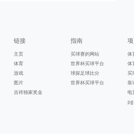
链接
指南
项
主页
买球赛的网站
体
体育
世界杯买球平台
体
游戏
球探足球比分
买
图片
世界杯买球平台
靠
吉祥独家奖金
电
p