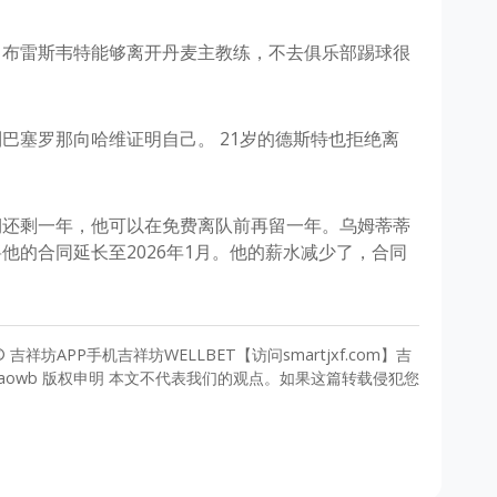
，布雷斯韦特能够离开丹麦主教练，不去俱乐部踢球很
巴塞罗那向哈维证明自己。 21岁的德斯特也拒绝离
期还剩一年，他可以在免费离队前再留一年。乌姆蒂蒂
他的合同延长至2026年1月。他的薪水减少了，合同
。
吉祥坊APP手机吉祥坊WELLBET【访问smartjxf.com】吉
haowb 版权申明 本文不代表我们的观点。如果这篇转载侵犯您