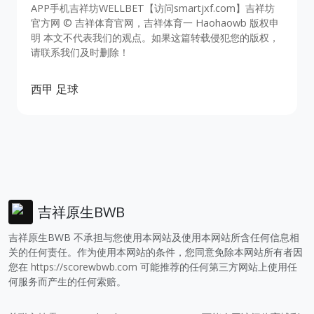
APP手机吉祥坊WELLBET【访问smartjxf.com】吉祥坊
官方网 © 吉祥体育官网，吉祥体育一 Haohaowb 版权申
明 本文不代表我们的观点。如果这篇转载侵犯您的版权，
请联系我们及时删除！
西甲
足球
吉祥原生BWB
吉祥原生BWB 不承担与您使用本网站及使用本网站所含任何信息相
关的任何责任。作为使用本网站的条件，您同意免除本网站所有者因
您在
https://scorewbwb.com
可能推荐的任何第三方网站上使用任
何服务而产生的任何索赔。