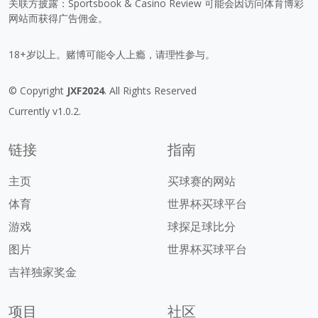
关联方披露：Sportsbook & Casino Review 可能会因访问体育博彩
网站而获得广告佣金。
18+岁以上。赌博可能令人上瘾，请理性参与。
© Copyright
JXF2024
. All Rights Reserved
Currently v1.0.2.
链接
指南
主页
买球赛的网站
体育
世界杯买球平台
游戏
球探足球比分
图片
世界杯买球平台
吉祥独家奖金
项目
社区