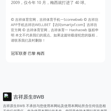
2009，仅今年 10 月，梅西就打进了 40 球。
© 吉祥体育官网，吉祥体育手机一Scorewbwb © 吉祥坊
APP手机吉祥坊WELLBET【访问smartjxf.com】吉祥坊
官方网 © 吉祥体育官网，吉祥体育一 Haohaowb 版权申
明 本文不代表我们的观点。如果这篇转载侵犯您的版权，
请联系我们及时删除！
冠军联赛
巴黎
梅西
吉祥原生BWB
吉祥原生BWB 不承担与您使用本网站及使用本网站所含任何信息相
关的任何责任。作为使用本网站的条件，您同意免除本网站所有者因