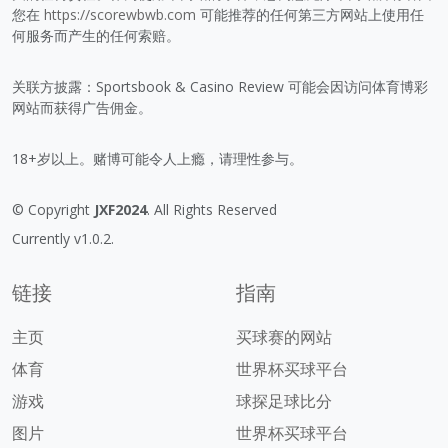
您在
https://scorewbwb.com
可能推荐的任何第三方网站上使用任
何服务而产生的任何索赔。
关联方披露：Sportsbook & Casino Review 可能会因访问体育博彩
网站而获得广告佣金。
18+岁以上。赌博可能令人上瘾，请理性参与。
© Copyright
JXF2024
. All Rights Reserved
Currently v1.0.2.
链接
指南
主页
买球赛的网站
体育
世界杯买球平台
游戏
球探足球比分
图片
世界杯买球平台