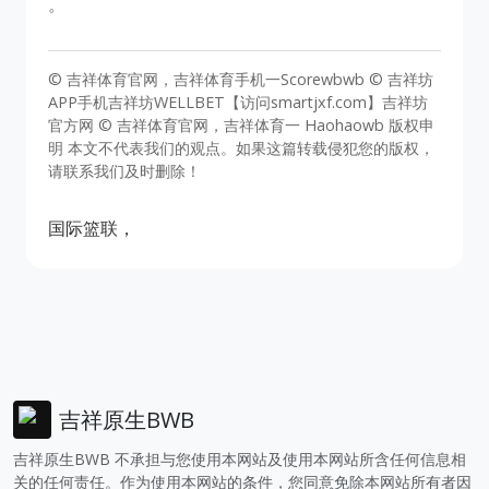
。
© 吉祥体育官网，吉祥体育手机一Scorewbwb © 吉祥坊
APP手机吉祥坊WELLBET【访问smartjxf.com】吉祥坊
官方网 © 吉祥体育官网，吉祥体育一 Haohaowb 版权申
明 本文不代表我们的观点。如果这篇转载侵犯您的版权，
请联系我们及时删除！
国际篮联，
吉祥原生BWB
吉祥原生BWB 不承担与您使用本网站及使用本网站所含任何信息相
关的任何责任。作为使用本网站的条件，您同意免除本网站所有者因