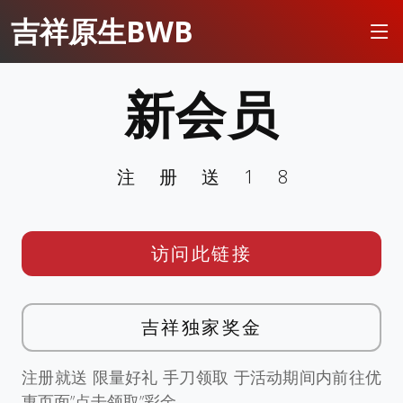
吉祥原生BWB
新会员
注册送18
访问此链接
吉祥独家奖金
注册就送 限量好礼 手刀领取 于活动期间内前往优
惠页面”点击领取”彩金。