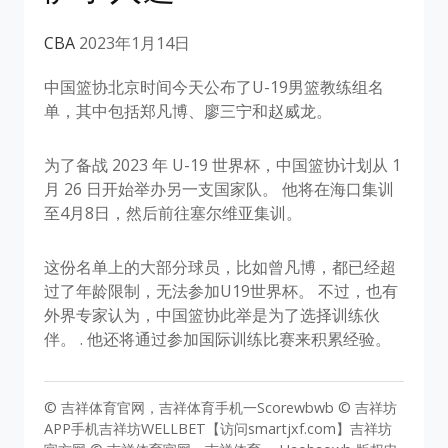
CBA
2023年1月14日
中国篮协北京时间今天公布了U-19男篮教练组名
单，其中包括郑凡博、廖三宁和赵威龙。
为了备战 2023 年 U-19 世界杯，中国篮协计划从 1
月 26 日开始举办另一支国家队。 他将在海口集训
至4月8日，然后前往塞尔维亚集训。
这份名单上的大部分球员，比如曾凡博，都已经超
过了年龄限制，无法参加U19世界杯。 不过，也有
外界专家认为，中国篮协此举是为了选择训练伙
伴。 . 他还将通过参加国际训练比赛来积累经验。
© 吉祥体育官网，吉祥体育手机一Scorewbwb © 吉祥坊
APP手机吉祥坊WELLBET【访问smartjxf.com】吉祥坊