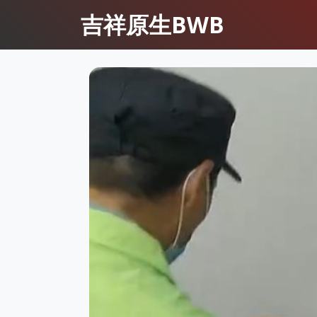
吉祥原生BWB