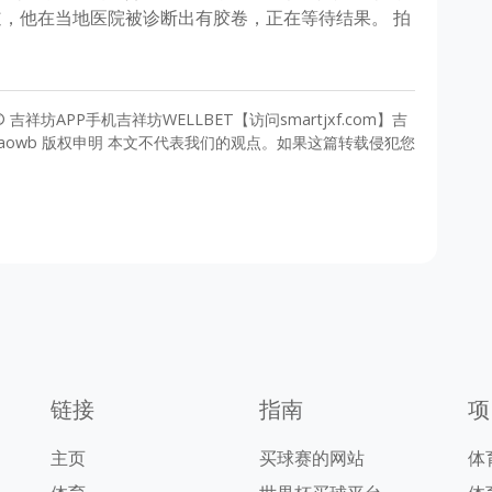
，他在当地医院被诊断出有胶卷，正在等待结果。 拍
吉祥坊APP手机吉祥坊WELLBET【访问smartjxf.com】吉
haowb 版权申明 本文不代表我们的观点。如果这篇转载侵犯您
链接
指南
项
主页
买球赛的网站
体