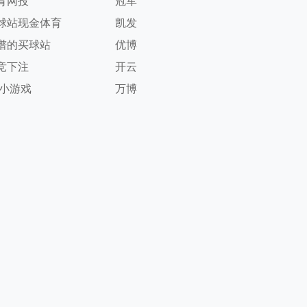
育网投
冠军
球站现金体育
凯发
谱的买球站
优博
竞下注
开云
g小游戏
万博