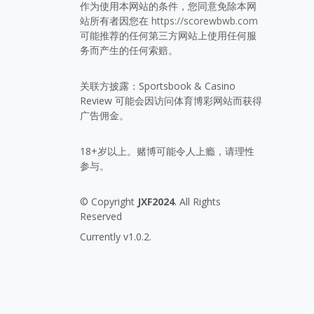
作为使用本网站的条件，您同意免除本网
站所有者因您在
https://scorewbwb.com
可能推荐的任何第三方网站上使用任何服
务而产生的任何索赔。
关联方披露：Sportsbook & Casino
Review 可能会因访问体育博彩网站而获得
广告佣金。
18+岁以上。赌博可能令人上瘾，请理性
参与。
© Copyright
JXF2024
. All Rights
Reserved
Currently v1.0.2.