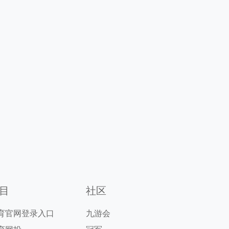
目
社区
育官网登录入口
九游会