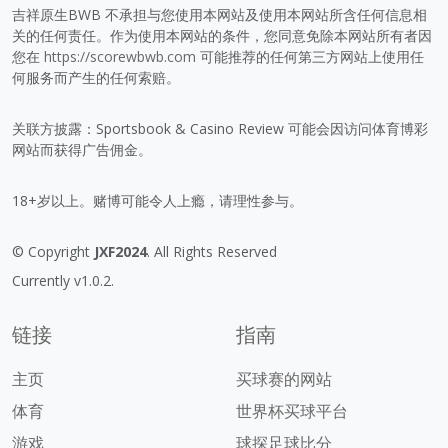
吉祥原生BWB 不承担与您使用本网站及使用本网站所含任何信息相
关的任何责任。作为使用本网站的条件，您同意免除本网站所有者因
您在
https://scorewbwb.com
可能推荐的任何第三方网站上使用任
何服务而产生的任何索赔。
关联方披露：Sportsbook & Casino Review 可能会因访问体育博彩
网站而获得广告佣金。
18+岁以上。赌博可能令人上瘾，请理性参与。
© Copyright
JXF2024
. All Rights Reserved
Currently v1.0.2.
链接
指南
主页
买球赛的网站
体育
世界杯买球平台
游戏
球探足球比分