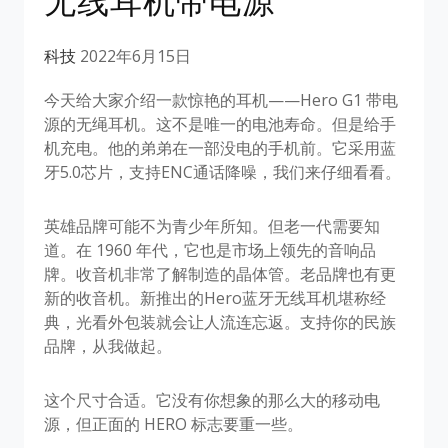
无线耳机带电源
科技
2022年6月15日
今天给大家介绍一款惊艳的耳机——Hero G1 带电
源的无绳耳机。这不是唯一的电池寿命。但是给手
机充电。他的弟弟在一部没电的手机前。它采用蓝
牙5.0芯片，支持ENC通话降噪，我们来仔细看看。
英雄品牌可能不为青少年所知。但老一代需要知
道。在 1960 年代，它也是市场上领先的音响品
牌。收音机非常了解制造的晶体管。老品牌也有更
新的收音机。新推出的Hero蓝牙无线耳机堪称经
典，光看外包装就会让人流连忘返。支持你的民族
品牌，从我做起。
这个尺寸合适。它没有你想象的那么大的移动电
源，但正面的 HERO 标志要重一些。